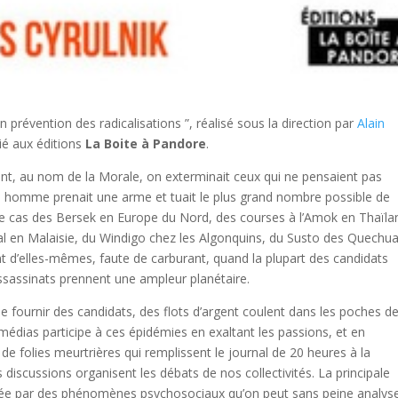
 prévention des radicalisations ”, réalisé sous la direction par
Alain
ié aux éditions
La Boite à Pandore
.
ent, au nom de la Morale, on exterminait ceux qui ne pensaient pas
 homme prenait une arme et tuait le plus grand nombre possible de
t le cas des Bersek en Europe du Nord, des courses à l’Amok en Thaïl
tal en Malaisie, du Windigo chez les Algonquins, du Susto des Quechua
ent d’elles-mêmes, faute de carburant, quand la plupart des candidats
’assassinats prennent une ampleur planétaire.
de fournir des candidats, des flots d’argent coulent dans les poches d
 médias participe à ces épidémies en exaltant les passions, et en
de folies meurtrières qui remplissent le journal de 20 heures à la
s discussions organisent les débats de nos collectivités. La principale
e par des phénomènes psychosociaux qu’on peut sans peine analyse