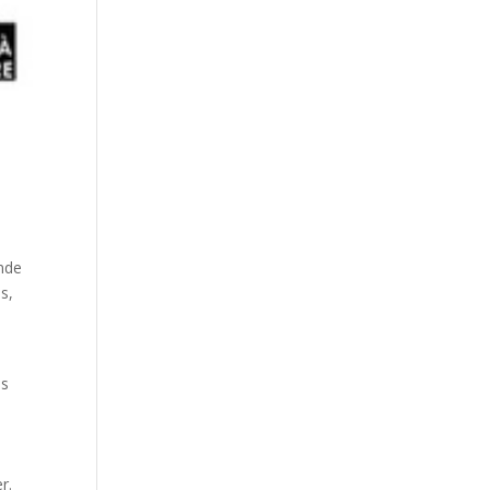
ande
s,
es
r.